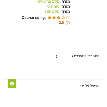
מורה:
מירב בר טוליאן
מורה:
נעמה כץ
מורה:
מירב קורן
Course rating
:
3.0
(2)
התחברו למערכת (
התחברות
)
מדיניות שמירת מידע ופרטיות
הורדת היישומון Moodle mobile
מעבר לערכת תצוגה רגילה
מופעל על ידי
Moodle